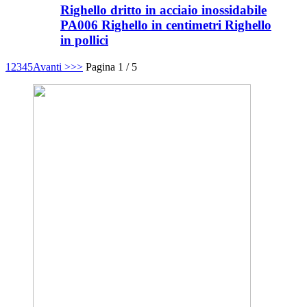
Righello dritto in acciaio inossidabile
PA006 Righello in centimetri Righello
in pollici
1
2
3
4
5
Avanti >
>>
Pagina 1 / 5