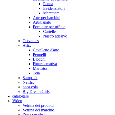
Penna
Evidenziatori
Marcatore
Arte per bambini
Artigianato
Forniture per ufficio
Cartelle
Nastro adesivo
Cervantes
Artix
Cavalletto d'arte
Pennelli
Blocchi
Pittura creativa
Marcatori
Tela
Sampack
Netflix
coca cola
Big Dream Girls
catalogare
Video
Vetrina dei prodotti
Vetrina del marchio
Zona creativa