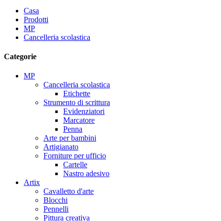
Casa
Prodotti
MP
Cancelleria scolastica
Categorie
MP
Cancelleria scolastica
Etichette
Strumento di scrittura
Evidenziatori
Marcatore
Penna
Arte per bambini
Artigianato
Forniture per ufficio
Cartelle
Nastro adesivo
Artix
Cavalletto d'arte
Blocchi
Pennelli
Pittura creativa