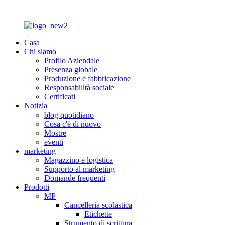
Casa
Chi siamo
Profilo Aziendale
Presenza globale
Produzione e fabbricazione
Responsabilità sociale
Certificati
Notizia
blog quotidiano
Cosa c'è di nuovo
Mostre
eventi
marketing
Magazzino e logistica
Supporto al marketing
Domande frequenti
Prodotti
MP
Cancelleria scolastica
Etichette
Strumento di scrittura